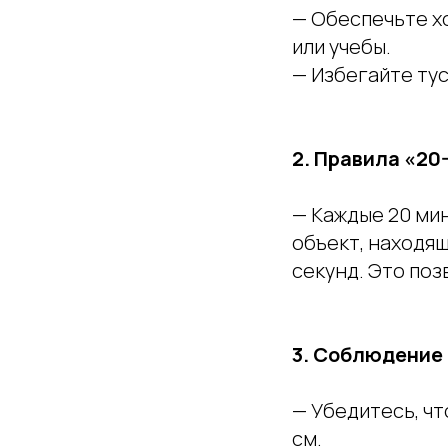
— Обеспечьте х
или учебы.
— Избегайте тус
2. Правила «20
— Каждые 20 мин
объект, находящ
секунд. Это поз
3. Соблюдение
— Убедитесь, ч
см.