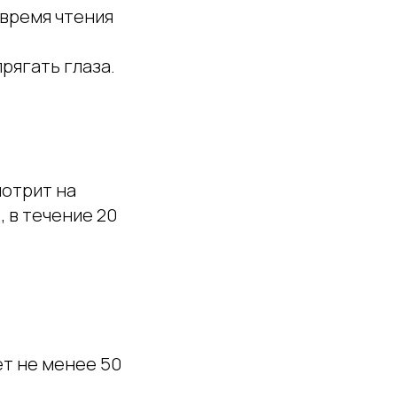
время чтения
рягать глаза.
мотрит на
, в течение 20
ет не менее 50