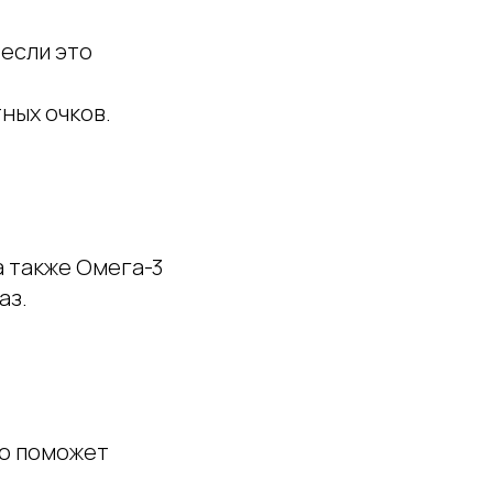
 если это
ных очков.
а также Омега-3
аз.
то поможет