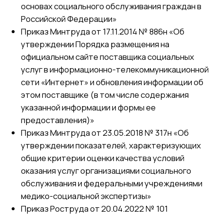
этом поставщике (в том числе содержания
указанной информации и формы ее
предоставления)»
Приказ Минтруда от 23.05.2018 № 317н «Об
утверждении показателей, характеризующих
общие критерии оценки качества условий
оказания услуг организациями социального
обслуживания и федеральными учреждениями
медико-социальной экспертизы»
Приказ Роструда от 20.04.2022 № 101
«Руководство по соблюдению обязательных
требований в сфере социального
обслуживания»
Постановление Правительства Ханты-
Мансийского автономного округа – Югры от
06.09.2014 № 326-п «О порядке
предоставления социальных услуг
поставщиками социальных услуг в Ханты-
Мансийском автономном округе – Югре»
Приказ Депсоцразвития Югры от 13.05.2019 №
441-р «Об организации проведения
информационно-разъяснительной кампании для
населения и признании утратившими силу
некоторых приказов Депсоцразвития Югры»