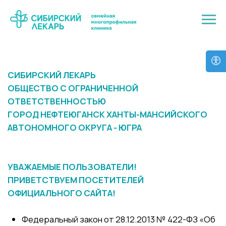
СИБИРСКИЙ ЛЕКАРЬ
ОБЩЕСТВО С ОГРАНИЧЕННОЙ
ОТВЕТСТВЕННОСТЬЮ
ГОРОД НЕФТЕЮГАНСК ХАНТЫ-МАНСИЙСКОГО
АВТОНОМНОГО ОКРУГА - ЮГРА
УВАЖАЕМЫЕ ПОЛЬЗОВАТЕЛИ!
ПРИВЕТСТВУЕМ ПОСЕТИТЕЛЕЙ
ОФИЦИАЛЬНОГО САЙТА!
Федеральный закон от 28.12.2013 № 422-ФЗ «Об
основах социального обслуживания граждан в
Российской Федерации»
Приказ Минтруда от 17.11.2014 № 886н «Об
утверждении Порядка размещения на
официальном сайте поставщика социальных
услуг в информационно-телекоммуникационной
сети «Интернет» и обновления информации об