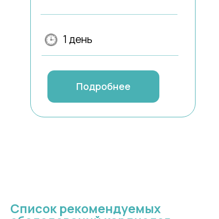
Список рекомендуемых
обследований кардиолог
(взрослые):
- ЭКГ
- Общий анализ крови,
- Глюкоза,
- Холестерин общий,
- Липопротеиды низкой
плотности,
- Липопротеиды высокой
плотности,