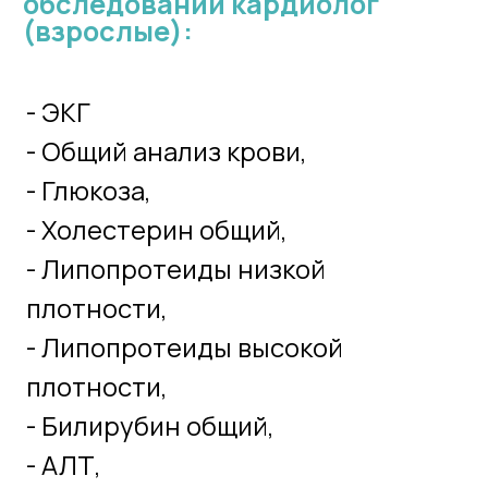
- Билирубин общий,
- АЛТ,
- АСТ,
- Креатинин,
- Мочевина,
- Кальций,
- Калий,
- Общий белок,
- Общий анализ мочи
3 300
₽
*цена без учета взятия
материала
2 дня