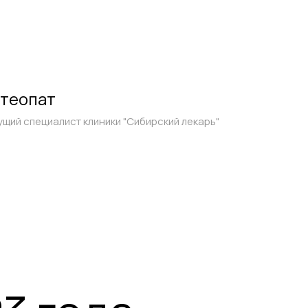
теопат
ущий специалист клиники "Сибирский лекарь"