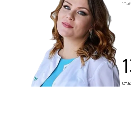
"Си
1
Ста