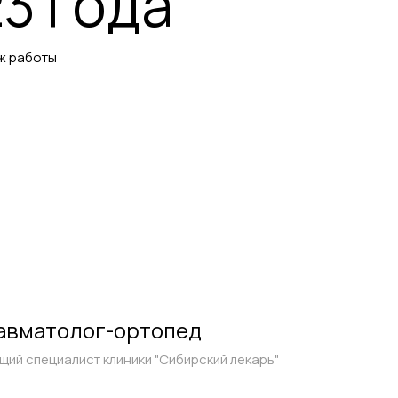
23 года
ж работы
авматолог-ортопед
щий специалист клиники "Сибирский лекарь"