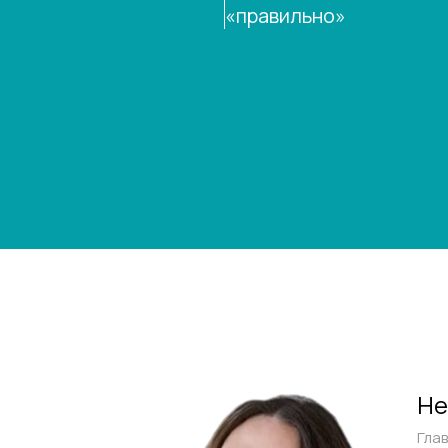
«правильно»
Не
Глав