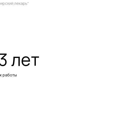
бирский лекарь"
3 лет
ж работы