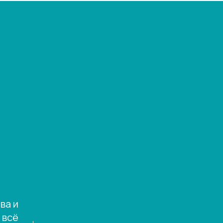
ва и
 всё