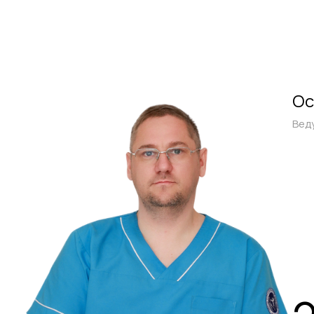
Ос
Вед