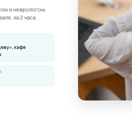
том и неврологом.
ле, за 2 часа.
еву», кафе
s
Ь