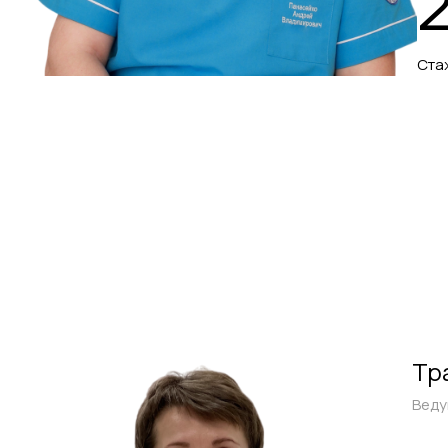
Ста
Тр
Веду