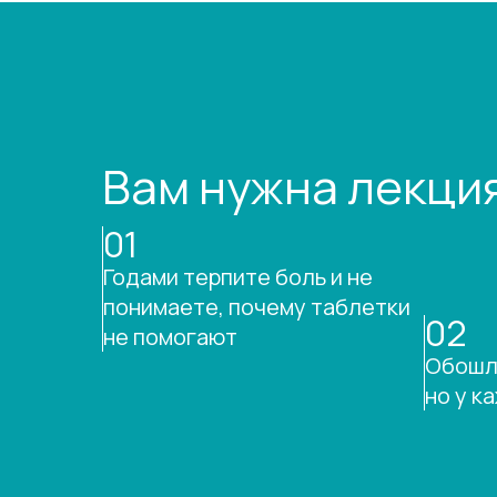
Вам нужна лекция
01
Годами терпите боль и не
понимаете, почему таблетки
02
не помогают
Обошли
но у к