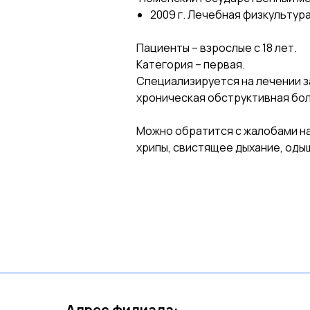
2009 г. Лечебная физкультур
Пациенты – взрослые с 18 лет.
Категория – первая.
Специализируется на лечении за
хроническая обструктивная боле
Можно обратится с жалобами на
хрипы, свистящее дыхание, оды
Адрес филиала: