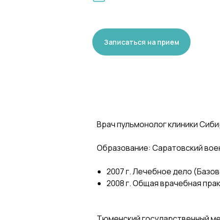
Записаться на прием
Врач пульмонолог клиники Сибир
Образование: Саратовский вое
2007 г. Лечебное дело (Базо
2008 г. Общая врачебная пра
Тюменский государственный ме