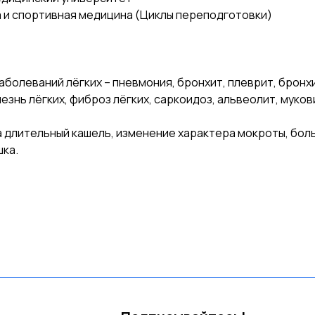
а и спортивная медицина (Циклы переподготовки)
болеваний лёгких – пневмония, бронхит, плеврит, бронх
знь лёгких, фиброз лёгких, саркоидоз, альвеолит, муков
 длительный кашель, изменение характера мокроты, боль 
шка.