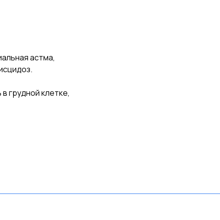
иальная астма,
исцидоз.
в грудной клетке,